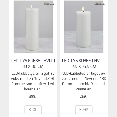
LED-LYS KUBBE | HVIT |
LED-LYS KUBBE | HVIT |
10 X 30 CM
7.5 X 16.5 CM
LED-kubbelys er laget av
LED-kubbelys er laget av
voks med en "levende" 3D
voks med en "levende" 3D
flamme som blafrer. Led-
flamme som blafrer. Led-
lysene er...
lysene er...
399,-
269,-
KJØP
KJØP