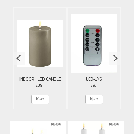
ER
INDOOR | LED CANDLE
LED-LYS
IND
| 24
|SAND | 7.5 X 12.5 CM
FJERNKONTROLL
|W
209,-
59,-
Kjøp
Kjøp