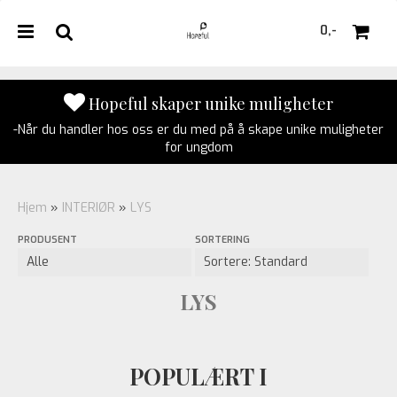
0,-
Hopeful skaper unike muligheter
-Når du handler hos oss er du med på å skape unike muligheter
Nullstill
for ungdom
Trykk ENTER for å søke
Hjem
»
INTERIØR
»
LYS
PRODUSENT
SORTERING
LYS
POPULÆRT I