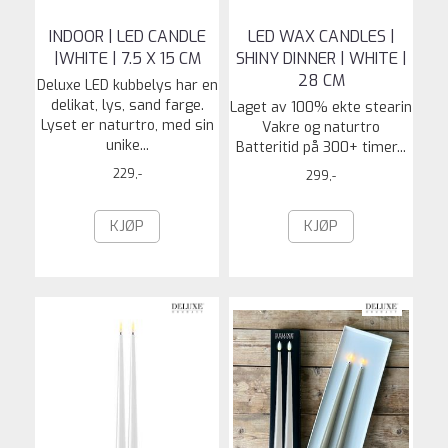
INDOOR | LED CANDLE
LED WAX CANDLES |
|WHITE | 7.5 X 15 CM
SHINY DINNER | WHITE |
28 CM
Deluxe LED kubbelys har en
delikat, lys, sand farge.
Laget av 100% ekte stearin
Lyset er naturtro, med sin
Vakre og naturtro
unike...
Batteritid på 300+ timer...
229,-
299,-
KJØP
KJØP