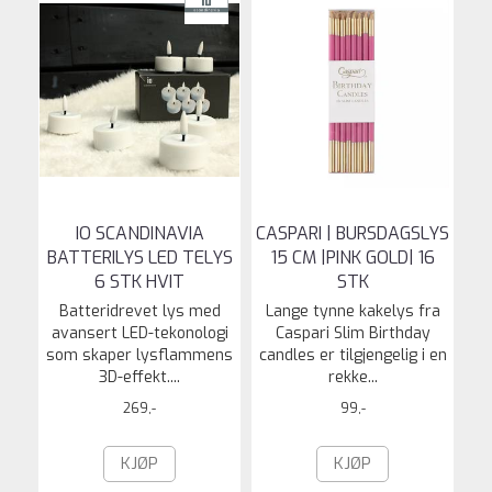
IO SCANDINAVIA
CASPARI | BURSDAGSLYS
BATTERILYS LED TELYS
15 CM |PINK GOLD| 16
6 STK HVIT
STK
Batteridrevet lys med
Lange tynne kakelys fra
avansert LED-tekonologi
Caspari Slim Birthday
som skaper lysflammens
candles er tilgjengelig i en
3D-effekt....
rekke...
269,-
99,-
KJØP
KJØP