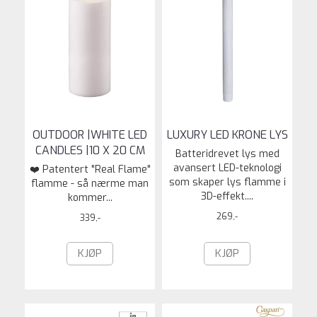
OUTDOOR |WHITE LED
LUXURY LED KRONE LYS
CANDLES |10 X 20 CM
Batteridrevet lys med
avansert LED-teknologi
❤️ Patentert "Real Flame"
som skaper lys flamme i
flamme - så nærme man
3D-effekt....
kommer...
269,-
339,-
KJØP
KJØP