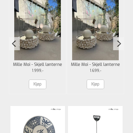
e
Mille Moi - Skjell lanterne
Mille Moi - Skjell lanterne
XL
L
1.999,-
1.699,-
Kjøp
Kjøp