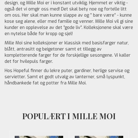
design, og Mille Moi er i konstant utviklig. Hjemmet er viktig -
også det vi omgir oss med! Det skal bety noe og fortelle litt
om oss. Her skal man kunne slappe av og ” bare være” - kunne
kose seg alene, eller med familie og venner. Mille Moi vil gi sine
kunder en opplevelse av det ”gode liv”. Kolleksjonene skal være
en nytelse både for kropp og sjel!
Mille Moi sine kolleksjoner er klassisk med basisfarger natur,
blått, antrasitt og beigetoner samt et tillegg av
kompletterende farger for de forskjellige sesongene. Vi kaller
det for hvilepuls farger.
Hos Hopeful finner du lekre puter, gardiner, herlige servise og
servietter. Samt et godt utvalg av lanterner, små lyspunkt,
håndbankede fat og potter fra Mille Moi.
POPULÆRT I MILLE MOI