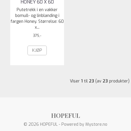
HONEY 60 X 60
Putetrekk i en vakker
bomull- og linblanding i
fargen Honey. Størrelse: 60
x...
375,-
KJØP
Viser
1
til
23
(av
23
produkter)
HOPEFUL
© 2026 HOPEFUL - Powered by
Mystore.no