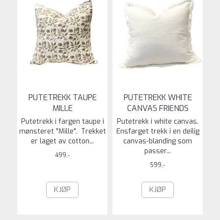
PUTETREKK TAUPE
PUTETREKK WHITE
MILLE
CANVAS FRIENDS
Putetrekk i fargen taupe i
Putetrekk i white canvas.
mønsteret "Mille". Trekket
Ensfarget trekk i en deilig
er laget av cotton...
canvas-blanding som
passer...
499,-
599,-
KJØP
KJØP