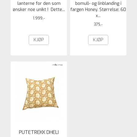
lanterne for den som
bomull- og linblanding i
ønsker noe unikt ! Dette...
fargen Honey. Størrelse: 60
x...
1.999,-
375,-
KJØP
KJØP
PUTETREKK DHELI