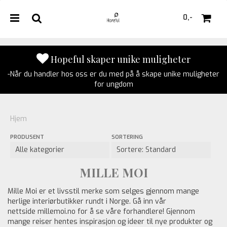
0,-
Hopeful skaper unike muligheter
-Når du handler hos oss er du med på å skape unike muligheter
Nullstill
for ungdom
Trykk ENTER for å søke
Hjem
PRODUSENT
SORTERING
MILLE MOI
Mille Moi er et livsstil merke som selges gjennom mange
herlige interiørbutikker rundt i Norge. Gå inn vår
nettside millemoi.no for å se våre forhandlere! Gjennom
mange reiser hentes inspirasjon og ideer til nye produkter og