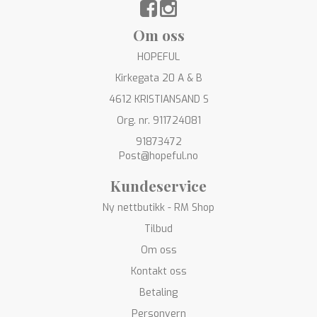
Om oss
HOPEFUL
Kirkegata 20 A & B
4612 KRISTIANSAND S
Org. nr. 911724081
91873472
Post@hopeful.no
Kundeservice
Ny nettbutikk - RM Shop
Tilbud
Om oss
Kontakt oss
Betaling
Personvern