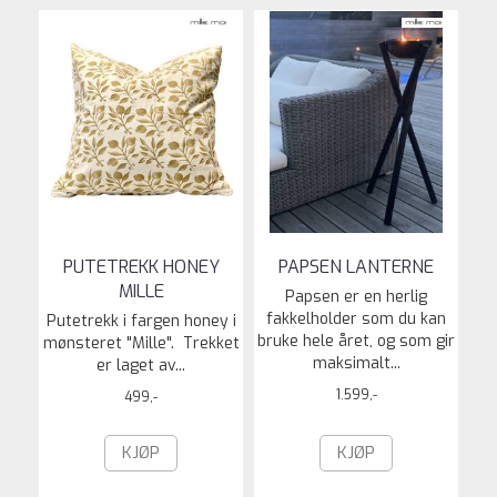
PUTETREKK HONEY
PAPSEN LANTERNE
MILLE
Papsen er en herlig
fakkelholder som du kan
Putetrekk i fargen honey i
bruke hele året, og som gir
mønsteret "Mille". Trekket
maksimalt...
er laget av...
1.599,-
499,-
KJØP
KJØP