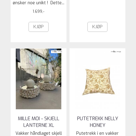
ønsker noe unikt ! Dette...
1.699,-
KJØP
KJØP
MILLE MOI - SKJELL
PUTETREKK NELLY
LANTERNE XL
HONEY
Vakker håndlaget skjell
Putetrekk i en vakker