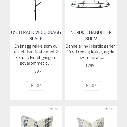
OSLO RACK VEGGKNAGG
NORDIC CHANDELIER
BLACK
80CM
En knagg rekke som du
Denne er ny i Nordic serien!
enkelt kan feste med 2
Så stilren og lekker, og det
skruer. Fin til gangen,
beste av alt...
soverommet ol....
1.299,-
1.199,-
KJØP
KJØP