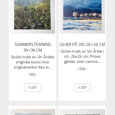
SOMMERSTEMNING
UVÆR PÅ VEI 26×26 CM
34×34 CM
Giclée-trykk av Siri Årdal i
str. 26x26 cm. Prisen
Giclée-trykk av Siri Årdals
gjelder uten ramme....
originale kunst hvor
originalverket ikke er...
1.500,-
1.100,-
KJØP
KJØP