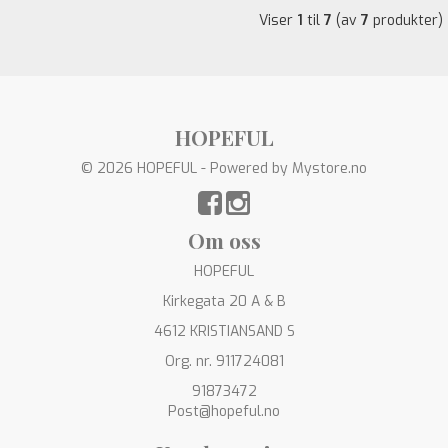
Viser
1
til
7
(av
7
produkter)
HOPEFUL
© 2026 HOPEFUL - Powered by
Mystore.no
Om oss
HOPEFUL
Kirkegata 20 A & B
4612 KRISTIANSAND S
Org. nr. 911724081
91873472
Post@hopeful.no