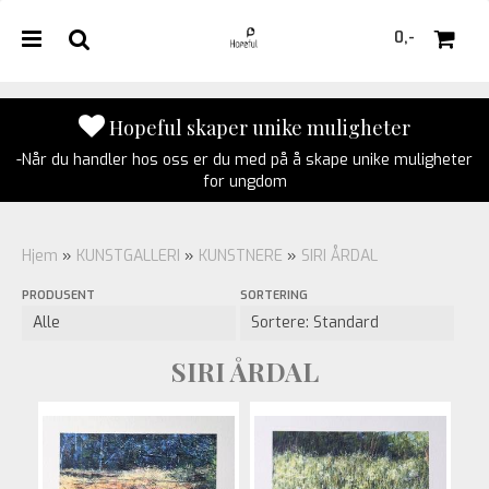
0,-
Hopeful skaper unike muligheter
-Når du handler hos oss er du med på å skape unike muligheter
Nullstill
for ungdom
Trykk ENTER for å søke
Hjem
»
KUNSTGALLERI
»
KUNSTNERE
»
SIRI ÅRDAL
PRODUSENT
SORTERING
SIRI ÅRDAL