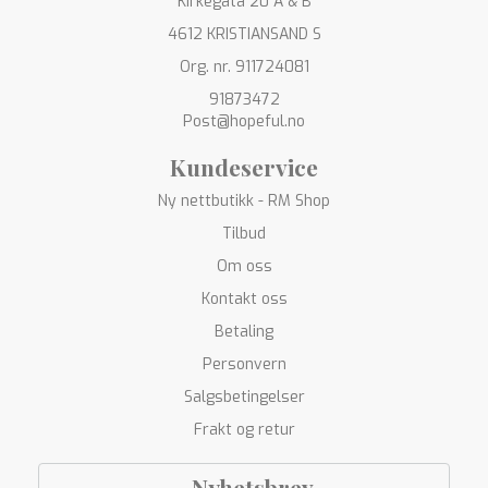
Kirkegata 20 A & B
4612 KRISTIANSAND S
Org. nr. 911724081
91873472
Post@hopeful.no
Kundeservice
Ny nettbutikk - RM Shop
Tilbud
Om oss
Kontakt oss
Betaling
Personvern
Salgsbetingelser
Frakt og retur
Nyhetsbrev