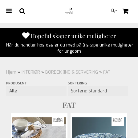
0,-
Hopeful skaper unike muligheter
-Når du handler hos oss er du med på å skape unike muligheter
Nullstill
for ungdom
Trykk ENTER for å søke
Hjem
»
INTERIØR
»
BORDEKKING & SERVERING
»
FAT
PRODUSENT
SORTERING
FAT