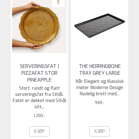
SERVERINGSFAT |
THE HERRINGBONE
PIZZAFAT STOR
TRAY GREY LARGE
PINEAPPLE
Når Elegant og Klassisk
møter Moderne Design
Stort, rundt og flatt
Nydelig brett med...
serveringsfat fra Sthål.
Fatet er dekket med Sthål
949,-
sitt...
1.250,-
KJØP
KJØP