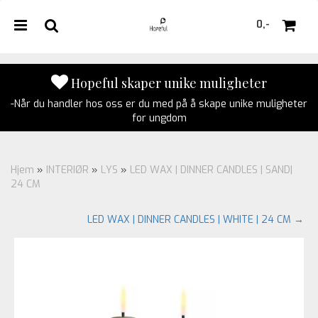
0,-
Hopeful skaper unike muligheter
-Når du handler hos oss er du med på å skape unike muligheter
Nullstill
for ungdom
Trykk ENTER for å søke
Hjem
»
INTERIØR
»
LYS
»
LED WAX | DINNER CANDLES | SAND|
24 CM
LED WAX | DINNER CANDLES | WHITE | 24 CM →