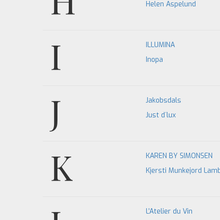
H
Helen Aspelund
I
ILLUMINA
Inopa
J
Jakobsdals
Just d´lux
K
KAREN BY SIMONSEN
Kjersti Munkejord Lam
L’Atelier du Vin