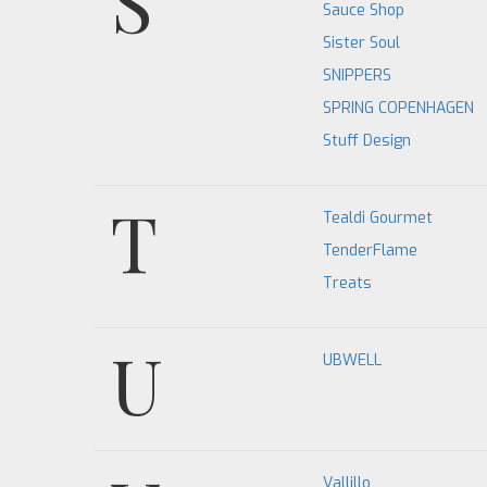
S
Sauce Shop
Sister Soul
SNIPPERS
SPRING COPENHAGEN
Stuff Design
T
Tealdi Gourmet
TenderFlame
Treats
U
UBWELL
Vallillo