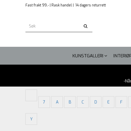
Fast frakt 99,- | Rask handel |
14 dagers returrett
KUNSTGALLERI
INTERIØ
-Nå
7
A
B
C
D
E
F
Y