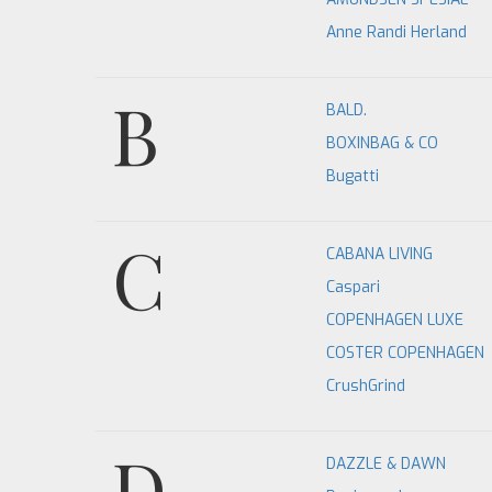
Anne Randi Herland
B
BALD.
BOXINBAG & CO
Bugatti
C
CABANA LIVING
Caspari
COPENHAGEN LUXE
COSTER COPENHAGEN
CrushGrind
D
DAZZLE & DAWN