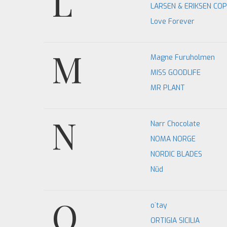
L
LARSEN & ERIKSEN CO
Love Forever
M
Magne Furuholmen
MISS GOODLIFE
MR PLANT
N
Narr Chocolate
NOMA NORGE
NORDIC BLADES
Nüd
O
o`tay
ORTIGIA SICILIA