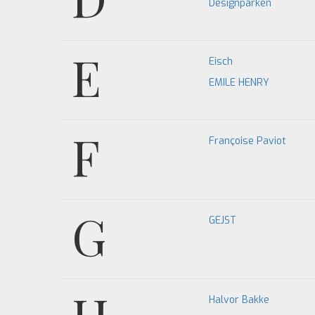
Designparken
E
Eisch
EMILE HENRY
F
Françoise Paviot
G
GEJST
Halvor Bakke