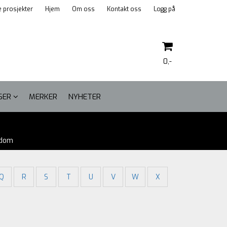
 prosjekter
Hjem
Om oss
Kontakt oss
Logg på
0,-
LSER
MERKER
NYHETER
Nullstill
gdom
Trykk ENTER for å søke
Q
R
S
T
U
V
W
X