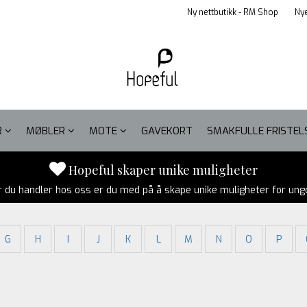
Ny nettbutikk - RM Shop
Nye
R
MØBLER
MOTE
GAVEKORT
SMAKFULLE FRISTE
Hopeful skaper unike muligheter
r du handler hos oss er du med på å skape unike muligheter for un
G
H
I
J
K
L
M
N
O
P