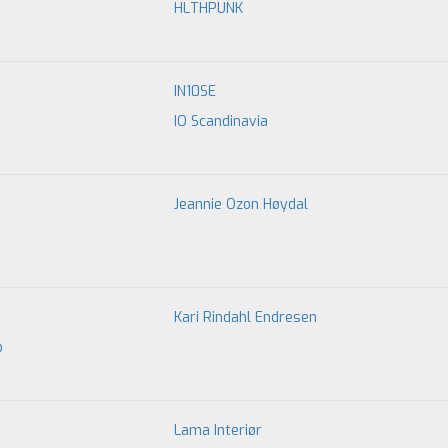
HLTHPUNK
IN10SE
IO Scandinavia
Jeannie Ozon Høydal
Kari Rindahl Endresen
b
Lama Interiør