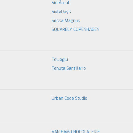
Siri Årdal
SixtyDays
Søssa Magnus
SQUARELY COPENHAGEN
Tellioğlu
Tenuta Sant'Ilario
Urban Code Studio
VAN HAM CHOCOLATERIE