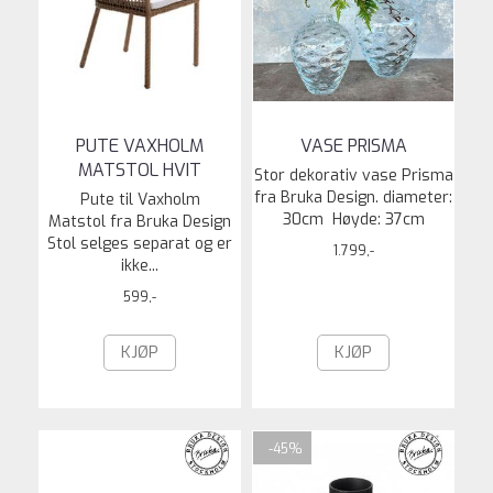
PUTE VAXHOLM
VASE PRISMA
MATSTOL HVIT
Stor dekorativ vase Prisma
fra Bruka Design. diameter:
Pute til Vaxholm
30cm Høyde: 37cm
Matstol fra Bruka Design
Stol selges separat og er
1.799,-
ikke...
599,-
KJØP
KJØP
-45%