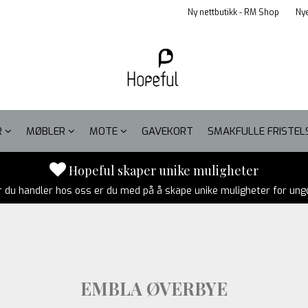
Ny nettbutikk - RM Shop
Nye
R
MØBLER
MOTE
GAVEKORT
SMAKFULLE FRISTE
Hopeful skaper unike muligheter
r du handler hos oss er du med på å skape unike muligheter for un
EMBLA ØVERBYE