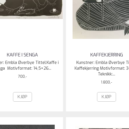
KAFFE I SENGA
KAFFEKJERRING
r: Embla Øverbye Tittel:Kaffe i
Kunstner: Embla Øverbye Ti
ga Motivformat: 14,5×26...
Kaffekjerring Motivformat: 
Teknikk:...
700,-
1.800,-
KJØP
KJØP