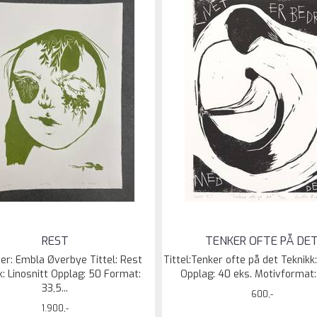
REST
TENKER OFTE PÅ DE
er: Embla Øverbye Tittel: Rest
Tittel:Tenker ofte på det Teknikk:
k: Linosnitt Opplag: 50 Format:
Opplag: 40 eks. Motivformat: 1
33,5...
600,-
1.900,-