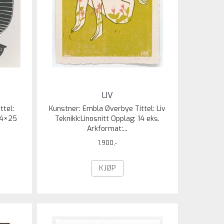
LIV
ttel:
Kunstner: Embla Øverbye Tittel: Liv
34×25
Teknikk:Linosnitt Opplag: 14 eks.
Arkformat:...
1.900,-
KJØP