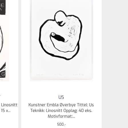
T
US
 Linosnitt
Kunstner Embla Øverbye Tittel: Us
5 x...
Teknikk: Linosnitt Opplag: 40 eks.
Motivformat:...
500,-