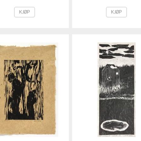
KJØP
KJØP