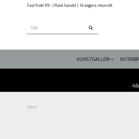
Fast frakt 99,- | Rask handel |
14 dagers returrett
KUNSTGALLERI
INTERIØ
-Nå
Hjem