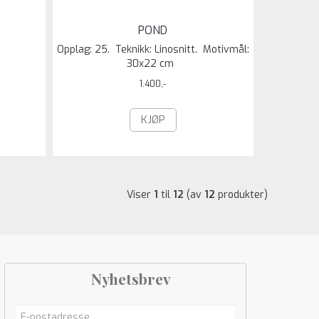
POND
Opplag: 25. Teknikk: Linosnitt. Motivmål:
30x22 cm
1.400,-
KJØP
Viser
1
til
12
(av
12
produkter)
Nyhetsbrev