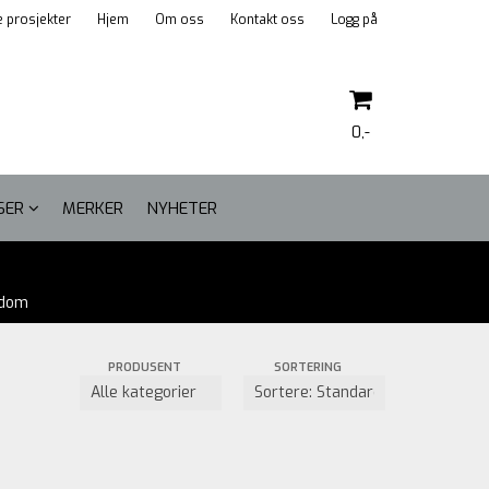
 prosjekter
Hjem
Om oss
Kontakt oss
Logg på
0,-
LSER
MERKER
NYHETER
Nullstill
gdom
Trykk ENTER for å søke
PRODUSENT
SORTERING