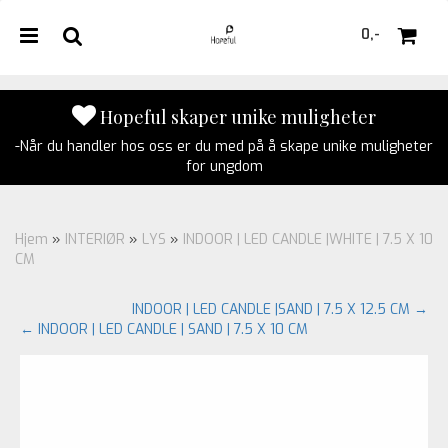
0,-
Hopeful skaper unike muligheter
-Når du handler hos oss er du med på å skape unike muligheter
Nullstill
for ungdom
Trykk ENTER for å søke
Hjem
»
INTERIØR
»
LYS
»
INDOOR | LED CANDLE |WHITE | 7.5 X 10
CM
INDOOR | LED CANDLE |SAND | 7.5 X 12.5 CM →
← INDOOR | LED CANDLE | SAND | 7.5 X 10 CM