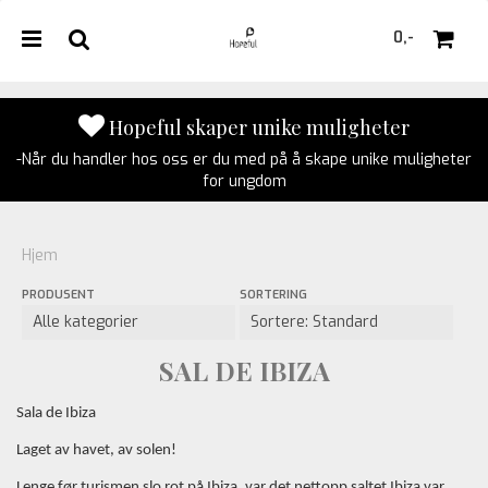
0,-
Hopeful skaper unike muligheter
-Når du handler hos oss er du med på å skape unike muligheter
Nullstill
for ungdom
Trykk ENTER for å søke
Hjem
PRODUSENT
SORTERING
SAL DE IBIZA
Sala de Ibiza
Laget av havet, av solen!
Lenge før turismen slo rot på Ibiza, var det nettopp saltet Ibiza var