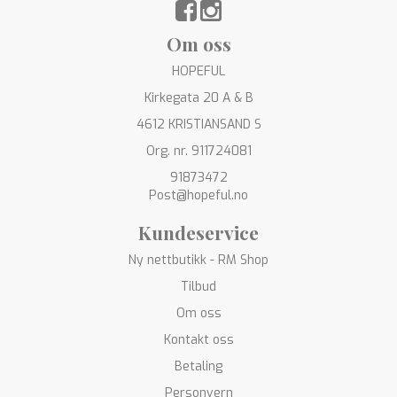
Om oss
HOPEFUL
Kirkegata 20 A & B
4612 KRISTIANSAND S
Org. nr. 911724081
91873472
Post@hopeful.no
Kundeservice
Ny nettbutikk - RM Shop
Tilbud
Om oss
Kontakt oss
Betaling
Personvern