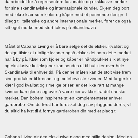
da arbeidet for å representere fasjonable og eksklusive merker
for sine skandinaviske og internasjonale kunder. Skjem deg bort
med lekre klær som kjoler og kåper med et pennende design. I
tillegg til italienske og andre internasjonale merker, fører de også
sitt eget merke med stort fokus på Skandinavia.
Målet til Cabana Living er å bare selge det de elsker. Kvalitet og
design tilsier at utallige kvinner også elsker det som dette merket
har å by på. Klær som kjoler og kåper er håndplukket slik at nye
og eksklusive kolleksjoner kan sendes ut til butikker over hele
Skandinavia til enhver tid. På denne måten kan de stolt vise frem
sine produkter til kresne- og motebevisste kvinner. Med fargerike
klær i god kvalitet og rimelige priser, er det ikke rart at mange
kvinner kan glede seg over å være eier av klær fra det danske
merket. Den bohem inspirerte stilen komplementerer enhver
garderobe. Om du først har forelsket deg i av plaggene deres, vil
du alltid ha lyst til å fornye garderoben din med et plagg til.
Cabana Living gir deg eksklusive plagg med stilig design. Med en