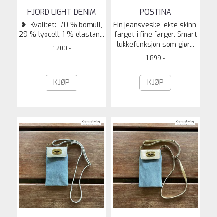
HJORD LIGHT DENIM
POSTINA
❥ Kvalitet: 70 % bomull,
Fin jeansveske, ekte skinn,
29 % lyocell, 1 % elastan...
farget i fine farger. Smart
lukkefunksjon som gjør...
1.200,-
1.899,-
KJØP
KJØP