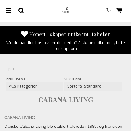
0,-
Hopeful skaper unike muligheter
-Når du handler hos oss er du med på å skape unike muligheter
Nullstill
for ungdom
Trykk ENTER for å søke
Hjem
PRODUSENT
SORTERING
CABANA LIVING
CABANA LIVING
Danske Cabana Living ble etablert allerede i 1998, og har siden