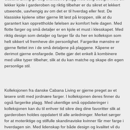
lekker kjole i garderoben og riktig tilbehør er du sikret et lekkert
utseende, uavhengig av om det er til hverdag eller fest. De
klassiske kjolene sitter gjerne litt løst på kroppen, slik at du
garantert kan opprettholde følelsen av komfort hele dagen. Med
flotte farger og små detaljer er en kjole et must i klesskapet. Med
riktig design som detaljer og farger får du her en kolleksjon som
helt sikkert vil fremheve din personlighet. Fargerike mønstre er
gjerne flettet inn i de små detaljene på plaggene. Kåpene er
derimot gjerne ensfargede. Dette gjør det enkelt å kombinere
med ulike typer tilbehør, slik at du kan matche og skape din egen
personlige stil.
Kolleksjonen fra danske Cabana Living er gjerne preget av et
løsere snitt med jordnære farger. I kolleksjonen deres finner du
også fargerike plagg. Med ukentlige små oppdateringer i
kolleksjonen kan du til enhver tid sikre deg dine favoritter slik at
garderoben holdes oppdatert til alle anledninger. Merket sørger
for at moteriktige og stilfulle skandinaviske kvinner får mer farge i
hverdagen sin. Med lidenskap for både design og kvalitet vil du