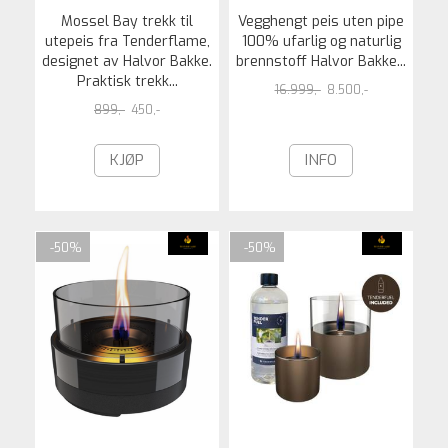
Mossel Bay trekk til
Vegghengt peis uten pipe
utepeis fra Tenderflame,
100% ufarlig og naturlig
designet av Halvor Bakke.
brennstoff Halvor Bakke...
Praktisk trekk...
16.999,-
8.500,-
899,-
450,-
KJØP
INFO
-50%
-50%