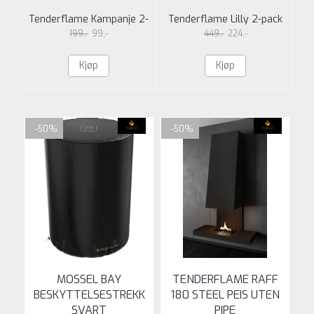
OS
Tenderflame Kampanje 2-
Tenderflame Lilly 2-pack
T
pak Lilly 8cm White
Chocolate
199,-
99,-
449,-
224,-
Kjøp
Kjøp
-50%
-50%
MOSSEL BAY
TENDERFLAME RAFF
BESKYTTELSESTREKK
180 STEEL PEIS UTEN
SVART
PIPE