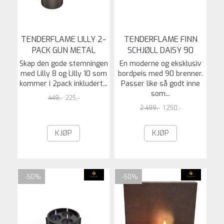
TENDERFLAME LILLY 2-
TENDERFLAME FINN
PACK GUN METAL
SCHJØLL DAISY 90
Skap den gode stemningen
En moderne og eksklusiv
med Lilly 8 og Lilly 10 som
bordpeis med 90 brenner.
kommer i 2pack inkludert...
Passer like så godt inne
som...
449,-
225,-
2.499,-
1.250,-
KJØP
KJØP
-50%
-50%