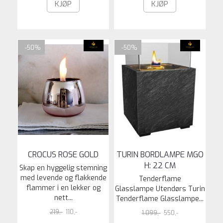
KJØP
KJØP
-50%
-50%
CROCUS ROSE GOLD
TURIN BORDLAMPE MGO
H: 22 CM
Skap en hyggelig stemning
med levende og flakkende
Tenderflame
flammer i en lekker og
Glasslampe Utendørs Turin
nett...
Tenderflame Glasslampe...
219,-
110,-
1.099,-
550,-