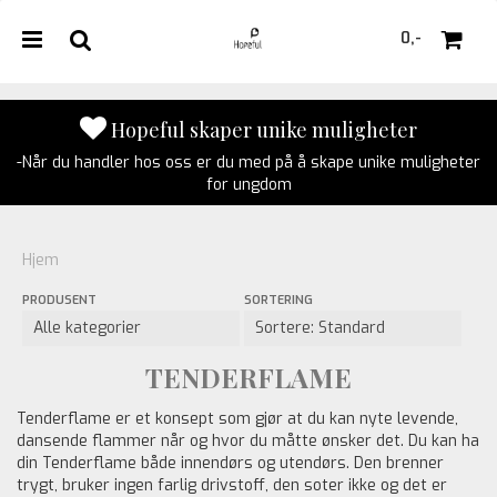
0,-
Hopeful skaper unike muligheter
-Når du handler hos oss er du med på å skape unike muligheter
Nullstill
for ungdom
Trykk ENTER for å søke
Hjem
PRODUSENT
SORTERING
TENDERFLAME
Tenderflame er et konsept som gjør at du kan nyte levende,
dansende flammer når og hvor du måtte ønsker det. Du kan ha
din Tenderflame både innendørs og utendørs. Den brenner
trygt, bruker ingen farlig drivstoff, den soter ikke og det er