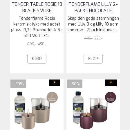
TENDER TABLE ROSIE 18
TENDERFLAME LILLY 2-
BLACK SMOKE
PACK CHOCOLATE
Tenderflame Rosie
Skap den gode stemningen
keramisk lykt med sotet
med Lilly 8 og Lilly 10 som
glass. 0,3 l Brennetid: 4-5 t
kommer i 2pack inkludert...
500 Watt 74...
449,-
225,-
899,-
450,-
KJØP
KJØP
-50%
-50%