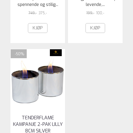
spennende og stilig...
levende,...
749,-
375,-
199,-
100,-
KJØP
KJØP
-50%
TENDERFLAME
KAMPANJE 2-PAK LILLY
8CM SILVER