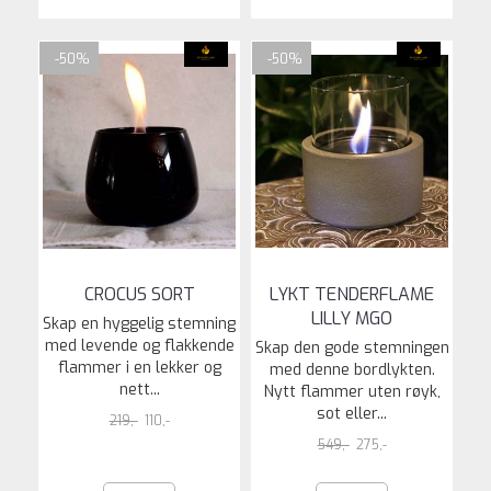
-50%
-50%
CROCUS SORT
LYKT TENDERFLAME
LILLY MGO
Skap en hyggelig stemning
med levende og flakkende
Skap den gode stemningen
flammer i en lekker og
med denne bordlykten.
nett...
Nytt flammer uten røyk,
sot eller...
219,-
110,-
549,-
275,-