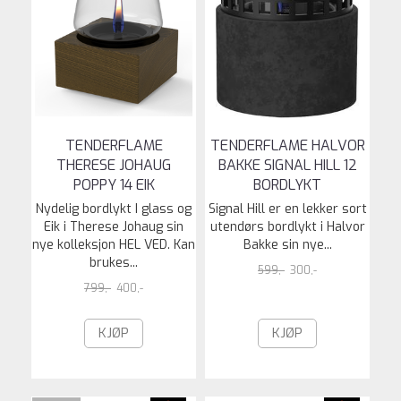
TENDERFLAME
TENDERFLAME HALVOR
THERESE JOHAUG
BAKKE SIGNAL HILL 12
POPPY 14 EIK
BORDLYKT
Nydelig bordlykt I glass og
Signal Hill er en lekker sort
Eik i Therese Johaug sin
utendørs bordlykt i Halvor
nye kolleksjon HEL VED. Kan
Bakke sin nye...
brukes...
599,-
300,-
799,-
400,-
KJØP
KJØP