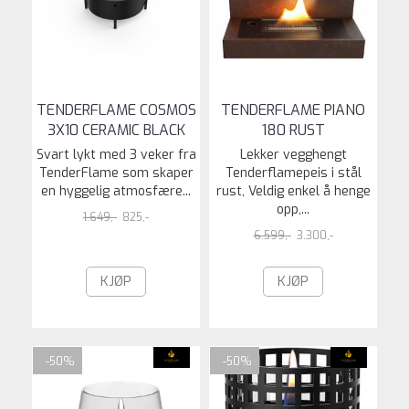
TENDERFLAME COSMOS
TENDERFLAME PIANO
3X10 CERAMIC BLACK
180 RUST
Svart lykt med 3 veker fra
Lekker vegghengt
TenderFlame som skaper
Tenderflamepeis i stål
en hyggelig atmosfære...
rust, Veldig enkel å henge
opp,...
1.649,-
825,-
6.599,-
3.300,-
KJØP
KJØP
-50%
-50%