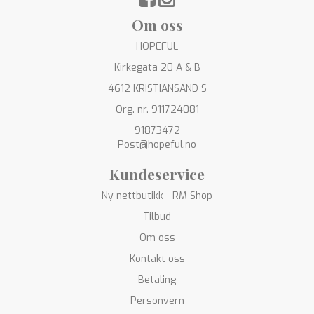
Om oss
HOPEFUL
Kirkegata 20 A & B
4612 KRISTIANSAND S
Org. nr. 911724081
91873472
Post@hopeful.no
Kundeservice
Ny nettbutikk - RM Shop
Tilbud
Om oss
Kontakt oss
Betaling
Personvern