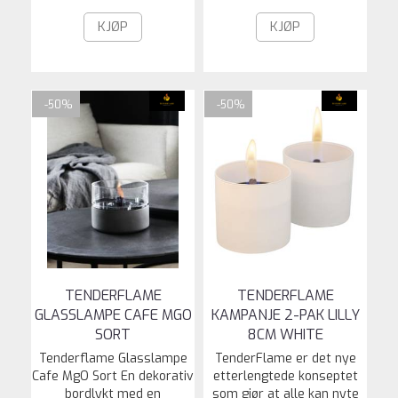
KJØP
KJØP
-50%
-50%
TENDERFLAME
TENDERFLAME
GLASSLAMPE CAFE MGO
KAMPANJE 2-PAK LILLY
SORT
8CM WHITE
Tenderflame Glasslampe
TenderFlame er det nye
Cafe MgO Sort En dekorativ
etterlengtede konseptet
bordlykt med en
som gjør at alle kan nyte