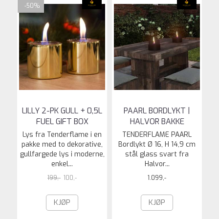
-50%
LILLY 2-PK GULL + 0,5L
PAARL BORDLYKT |
FUEL GIFT BOX
HALVOR BAKKE
Lys fra Tenderflame i en
TENDERFLAME PAARL
pakke med to dekorative,
Bordlykt Ø 16, H 14,9 cm
gullfargede lys i moderne,
stål glass svart fra
enkel...
Halvor...
199,-
100,-
1.099,-
KJØP
KJØP