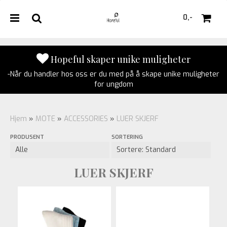
0,-
Hopeful skaper unike muligheter
-Når du handler hos oss er du med på å skape unike muligheter
Nullstill
for ungdom
Trykk ENTER for å søke
Hjem
»
MOTE
»
ACCESSORIES
»
LUER SKJERF
PRODUSENT
SORTERING
LUER SKJERF