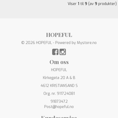
Viser
1
til
9
(av
9
produkter)
HOPEFUL
© 2026 HOPEFUL - Powered by
Mystore.no
Om oss
HOPEFUL
Kirkegata 20 A & B
4612 KRISTIANSAND S
Org. nr. 911724081
91873472
Post@hopeful.no
Kundeservice