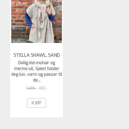
STELLA SHAWL, SAND
Deilig kid-mohair og
merino-ull. Sjalet holder
deg lun, varm og passer til
de...
1.499,-
450,-
KJØP