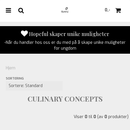
0,-
Hopeful skaper unike muligheter
-Når du handler hos oss er du med på å skape unike muligheter
Nullstill
for ungdom
Trykk ENTER for å søke
Hjem
SORTERING
CULINARY CONCEPTS
Viser
0
til
0
(av
0
produkter)