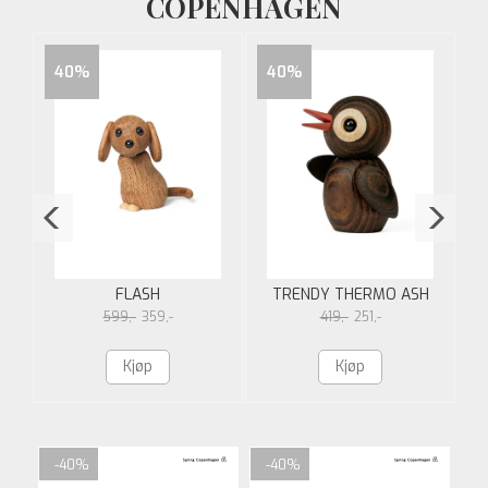
COPENHAGEN
40%
40%
FLASH
TRENDY THERMO ASH
599,-
359,-
419,-
251,-
Kjøp
Kjøp
-40%
-40%