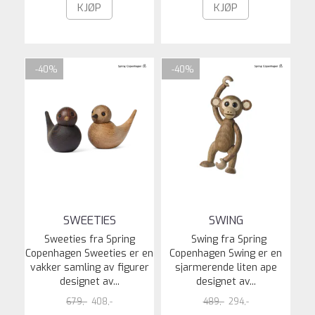
KJØP
KJØP
-40%
-40%
SWEETIES
SWING
Sweeties fra Spring
Swing fra Spring
Copenhagen Sweeties er en
Copenhagen Swing er en
vakker samling av figurer
sjarmerende liten ape
designet av...
designet av...
679,-
408,-
489,-
294,-