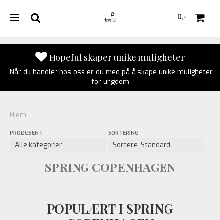
0,-
Hopeful skaper unike muligheter
-Når du handler hos oss er du med på å skape unike muligheter
Nullstill
for ungdom
Trykk ENTER for å søke
Hjem
PRODUSENT
SORTERING
SPRING COPENHAGEN
POPULÆRT I SPRING