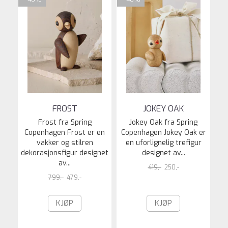
FROST
JOKEY OAK
Frost fra Spring
Jokey Oak fra Spring
Copenhagen Frost er en
Copenhagen Jokey Oak er
vakker og stilren
en uforlignelig trefigur
dekorasjonsfigur designet
designet av...
av...
419,-
250,-
799,-
479,-
KJØP
KJØP