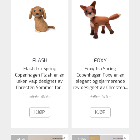
FLASH
FOXY
Flash fra Spring
Foxy fra Spring
Copenhagen Flash er en
Copenhagen Foxy er en
leken valp designet av
elegant og sjarmerende
Chresten Sommer for...
rev designet av Chresten...
599,-
359,-
799,-
479,-
KJØP
KJØP
-40%
-40%