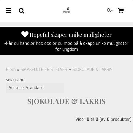
0,-
Hopeful skaper unike muligheter
-Når du handler hos oss er du med på å skape unike muligheter
Nullstill
for ungdom
Trykk ENTER for å søke
Hjem
»
SMAKFULLE FRISTELSER
»
SJOKOLADE & LAKRIS
SORTERING
SJOKOLADE & LAKRIS
Viser
0
til
0
(av
0
produkter)