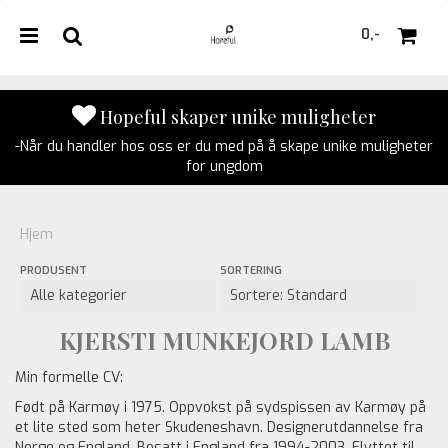
0,-
Hopeful skaper unike muligheter
-Når du handler hos oss er du med på å skape unike muligheter
Nullstill
for ungdom
Trykk ENTER for å søke
Hjem
PRODUSENT
SORTERING
KJERSTI MUNKEJORD LAMB
Min formelle CV:
Født på Karmøy i 1975. Oppvokst på sydspissen av Karmøy på
et lite sted som heter Skudeneshavn. Designerutdannelse fra
Norge og England. Bosatt i England fra 1994-2003. Flyttet til