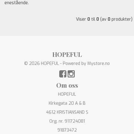
enestående.
Viser
0
til
0
(av
0
produkter)
HOPEFUL
© 2026 HOPEFUL - Powered by
Mystore.no
Om oss
HOPEFUL
Kirkegata 20 A & B
4612 KRISTIANSAND S
Org. nr. 911724081
91873472