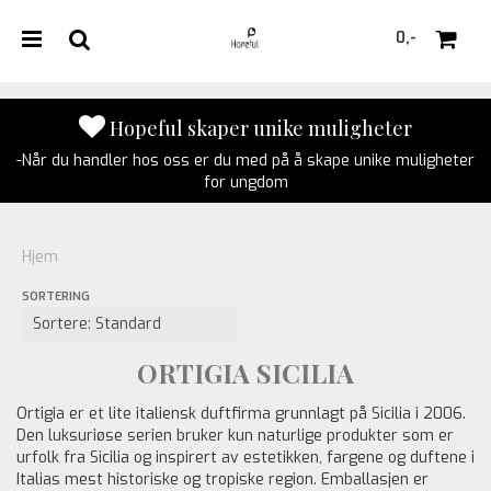
0,-
Hopeful skaper unike muligheter
-Når du handler hos oss er du med på å skape unike muligheter
Nullstill
for ungdom
Trykk ENTER for å søke
Hjem
SORTERING
ORTIGIA SICILIA
Ortigia er et lite italiensk duftfirma grunnlagt på Sicilia i 2006.
Den luksuriøse serien bruker kun naturlige produkter som er
urfolk fra Sicilia og inspirert av estetikken, fargene og duftene i
Italias mest historiske og tropiske region. Emballasjen er