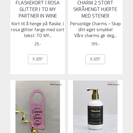
FLASKEKORT | ROSA
CHARM 2 STORT
GLITTER | TO MY
SKRÅHENGT HJERTE
PARTNER IN WINE
MED STENER
Kort til å henge på flaske, i
Personlige Charms – Skap
rosa glitter farge med sort
ditt eget smykke!
tekst: TO MY...
Våre charms gir deg...
29,-
199,-
KJØP
KJØP