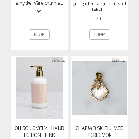
smykke! Våre charms...
gull glitter farge med sort
tekst. ...
199,-
29,-
KJØP
KJØP
OH SO LOVELY | HAND
CHARM 3 SKJELL MED
LOTION | PINK
PERLEMOR