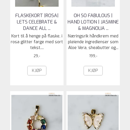
FLASKEKORT |ROSA|
OH SO FABULOUS |
LETS CELEBRATE &
HAND LOTION | JASMINE
DANCE ALL ...
& MAGNOLIA ...
Kort til å henge på flaske, i
Næringsrik håndkrem med
rosa glitter farge med sort
pleiende ingredienser som
tekst....
Aloe Vera, sheabutter og...
29,-
199,-
KJØP
KJØP