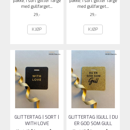
pakke, i sort glitter farge
pakke, i sort glitter farge
med gullfarget...
med gullfarget...
29,-
29,-
KJØP
KJØP
GLITTERTAG | SORT |
GLITTERTAG |GULL | DU
WITH LOVE
ER GOD SOM GULL