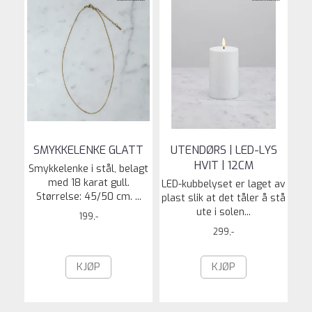
SMYKKELENKE GLATT
UTENDØRS | LED-LYS
HVIT | 12CM
Smykkelenke i stål, belagt
med 18 karat gull.
LED-kubbelyset er laget av
Størrelse: 45/50 cm. ...
plast slik at det tåler å stå
ute i solen...
199,-
299,-
KJØP
KJØP