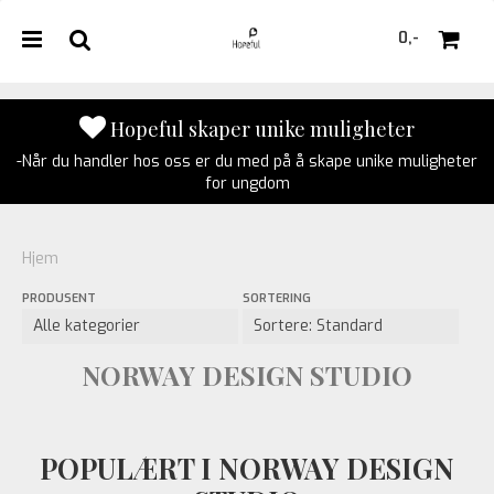
0,-
Hopeful skaper unike muligheter
-Når du handler hos oss er du med på å skape unike muligheter
Nullstill
for ungdom
Trykk ENTER for å søke
Hjem
PRODUSENT
SORTERING
NORWAY DESIGN STUDIO
POPULÆRT I NORWAY DESIGN