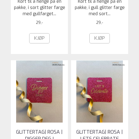
Kort til å henge på en
Kort til å henge på en
pakke, i sort glitter farge
pakke, i gull glitter farge
med gullfarget...
med sort...
29,-
29,-
KJØP
KJØP
GLITTERTAG| ROSA |
GLITTERTAG| ROSA |
DIGGER DEG !
LETS CELEBRATE