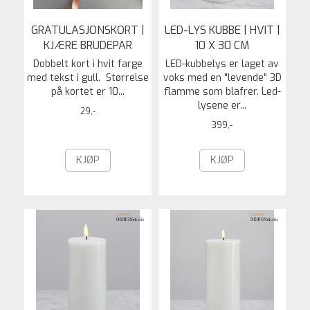
GRATULASJONSKORT |
LED-LYS KUBBE | HVIT |
KJÆRE BRUDEPAR
10 X 30 CM
Dobbelt kort i hvit farge
LED-kubbelys er laget av
med tekst i gull. Størrelse
voks med en "levende" 3D
på kortet er 10...
flamme som blafrer. Led-
lysene er...
29,-
399,-
KJØP
KJØP