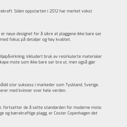
ekraft. Siden oppstarten i 2012 har merket vokst
r nøye designet for å sikre at plaggene ikke bare ser
 med fokus på detaljer og høy kvalitet.
ljøpåvirkning, inkludert bruk av resirkulerte materialer
skape mote som ikke bare ser bra ut, men også gjør
nådd stor suksess i markeder som Tyskland, Sverige,
nerer med kvinner over hele verden.
gn, fortsetter de å sette standarden for moderne mote.
lige og bærekraftige plagg, er Coster Copenhagen det