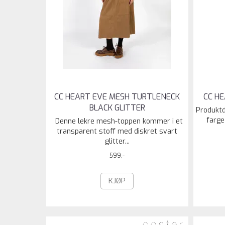
CC HEART EVE MESH TURTLENECK
CC H
BLACK GLITTER
Produktd
farge
Denne lekre mesh-toppen kommer i et
transparent stoff med diskret svart
glitter...
599,-
KJØP