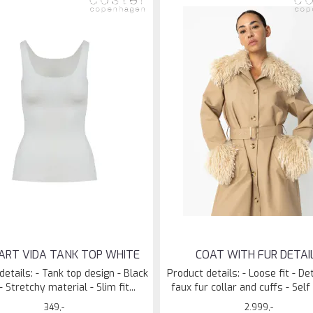
ART VIDA TANK TOP WHITE
COAT WITH FUR DETAI
details: - Tank top design - Black
Product details: - Loose fit - D
- Stretchy material - Slim fit...
faux fur collar and cuffs - Self f
349,-
2.999,-