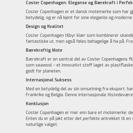
Coster Copenhagen: Eleganse og Bærekraft i Perfe
Coster Copenhagen er et dansk motemerke som har gjor
betydelig, og er nå kjent for sine elegante og moderne 
Design og Kvalitet
Coster Copenhagen tilbyr klær som kombinerer skandina
fantastiske ut, men også føles behagelige å ha på. Fra 
Bærekraftig Mote
Bærekraft er en sentral del av Coster Copenhagens filos
som seawool – et innovativt stoff laget av plastflask
godt for planeten.
Internasjonal Suksess
Med en betydelig del av sin omsetning fra eksport, h
Frankrike og Belgia. Denne internasjonale tilstedevær
Konklusjon
Coster Copenhagen er mer enn bare et motemerke; det e
Enten du er på jakt etter det perfekte antrekket til e
naturlige valget.