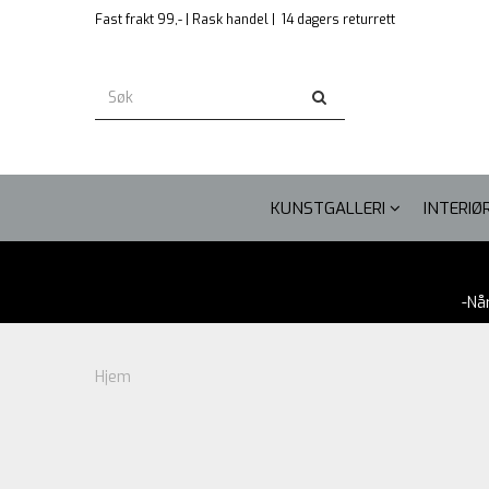
Fast frakt 99,- | Rask handel |
14 dagers returrett
KUNSTGALLERI
INTERIØ
-Nå
Hjem