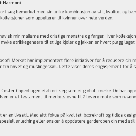
kt Harmoni
t seg bemerket med sin unike kombinasjon av stil, kvalitet og bær
kolleksjoner som appellerer til kvinner over hele verden.
visk minimalisme med dristige mønstre og farger. Hver kolleksjon e
myke strikkegensere til stilige kjoler og jakker, er hvert plagg laget
ofi. Merket har implementert flere initiativer for å redusere sin mi
er fra havet og muslingeskall. Dette viser deres engasjement for å 
ar Coster Copenhagen etablert seg som et globalt merke. De har opp
elsen er et testament til merkets evne til å levere mote som reson
r en livsstil. Med sitt fokus på kvalitet, bærekraft og tidløs desi
n spesiell anledning eller ønsker å oppdatere garderoben din med sti