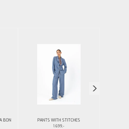
N
CA BON
PANTS WITH STITCHES
EV
1.699,-