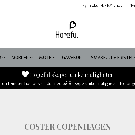
Ny nettbutikk - RM Shop
Nye
R
MØBLER
MOTE
GAVEKORT
SMAKFULLE FRISTE
Hopeful skaper unike muligheter
r du handler hos oss er du med på å skape unike muligheter for un
COSTER COPENHAGEN