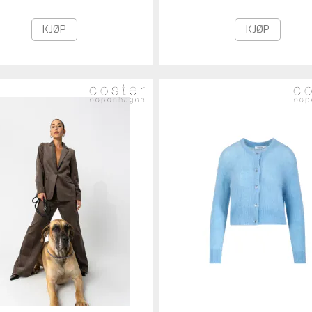
KJØP
KJØP