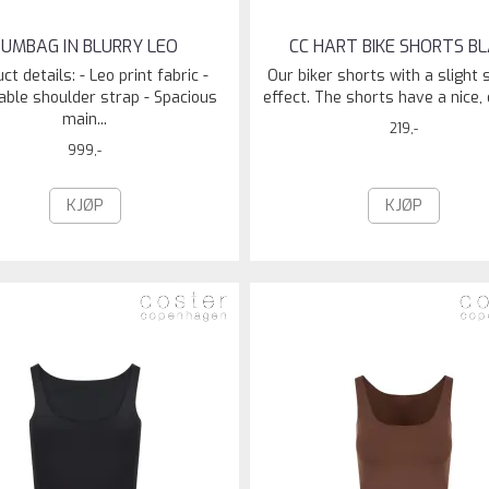
BUMBAG IN BLURRY LEO
CC HART BIKE SHORTS B
ct details: - Leo print fabric -
Our biker shorts with a slight
able shoulder strap - Spacious
effect. The shorts have a nice, e
main...
219,-
999,-
KJØP
KJØP