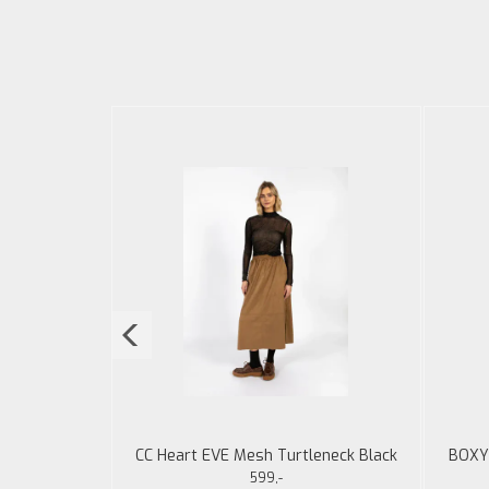
op black
CC Heart EVE Mesh Turtleneck Black
BOXY 
Glitter
599,-