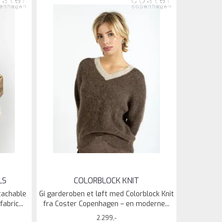
LS
COLORBLOCK KNIT
etachable
Gi garderoben et løft med Colorblock Knit
abric...
fra Coster Copenhagen – en moderne...
2.299,-