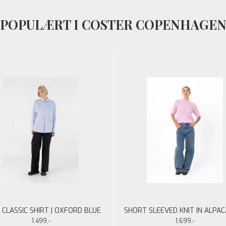
POPULÆRT I COSTER COPENHAGE
CLASSIC SHIRT | OXFORD BLUE
SHORT SLEEVED KNIT IN ALPA
BON PINK
1.499,-
1.699,-