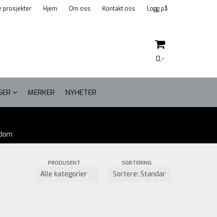
 prosjekter
Hjem
Om oss
Kontakt oss
Logg på
0,-
LSER
MERKER
NYHETER
Nullstill
gdom
Trykk ENTER for å søke
PRODUSENT
SORTERING