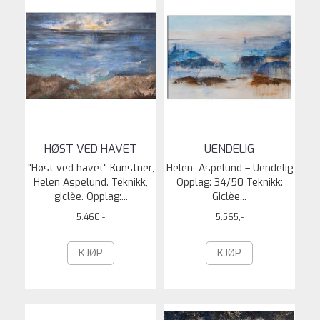
HØST VED HAVET
UENDELIG
"Høst ved havet" Kunstner,
Helen Aspelund – Uendelig
Helen Aspelund. Teknikk,
Opplag: 34/50 Teknikk:
giclèe. Opplag:...
Giclèe...
5.460,-
5.565,-
KJØP
KJØP