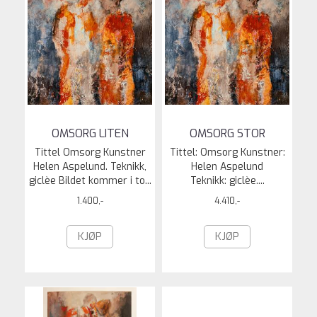
OMSORG LITEN
OMSORG STOR
Tittel Omsorg Kunstner
Tittel: Omsorg Kunstner:
Helen Aspelund. Teknikk,
Helen Aspelund
giclèe Bildet kommer i to...
Teknikk: giclèe....
1.400,-
4.410,-
KJØP
KJØP