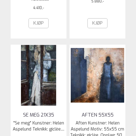
5.880,-
4.410,-
KJØP
KJØP
SE MEG 21X35
AFTEN 55X55
"Se meg" Kunstner: Helen
Aften Kunstner: Helen
Aspelund Teknikk: giclèe....
Aspelund Motiv: 55x55 cm
Teknikk: giclèe. Opplag: 50...