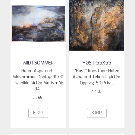
MIDTSOMMER
HØST 55X55
Helen Aspelund –
"Høst" Kunstner: Helen
Midsommer Opplag: 10/30
Aspelund Teknikk: giclèe.
Teknikk: Giclèe Motivmål:
Opplag: 50 Pris:...
84...
4.410,-
5.565,-
KJØP
KJØP