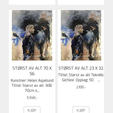
STØRST AV ALT 70 X
STØRST AV ALT 23 X 32
56
Tittel: Størst av alt Teknikk:
Gichlee` Opplag: 50 ...
Kunstner: Helen Aspelund
Tittel: Størst av alt Mål:
2.100,-
70cm x...
5.040,-
KJØP
KJØP