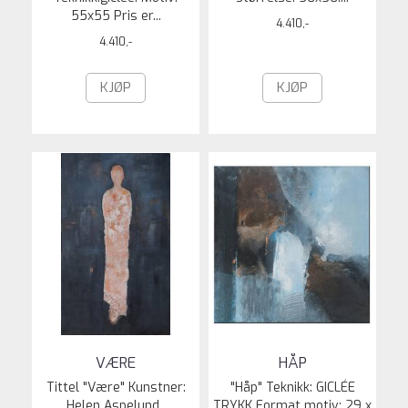
55x55 Pris er...
4.410,-
4.410,-
KJØP
KJØP
VÆRE
HÅP
Tittel "Være" Kunstner:
"Håp" Teknikk: GICLÉE
Helen Aspelund.
TRYKK Format motiv: 29 x