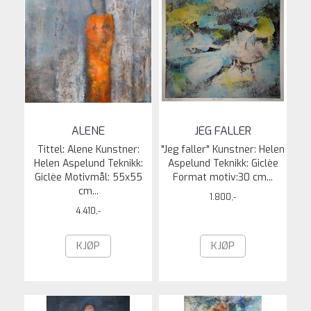
ALENE
JEG FALLER
Tittel: Alene Kunstner:
"Jeg faller" Kunstner: Helen
Helen Aspelund Teknikk:
Aspelund Teknikk: Giclèe
Giclèe Motivmål: 55x55
Format motiv:30 cm...
cm...
1.800,-
4.410,-
KJØP
KJØP