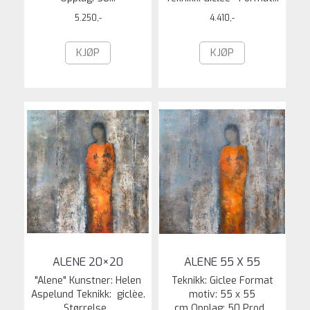
5.250,-
4.410,-
KJØP
KJØP
ALENE 20×20
ALENE 55 X 55
"Alene" Kunstner: Helen
Teknikk: Giclee Format
Aspelund Teknikk: giclèe.
motiv: 55 x 55
Størrelse...
cm Opplag: 50 Prod...