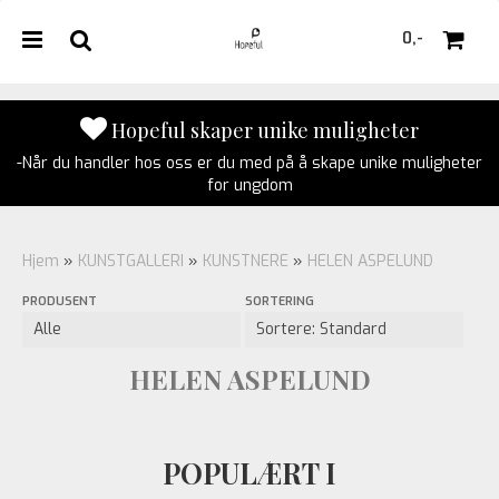
0,-
Hopeful skaper unike muligheter
-Når du handler hos oss er du med på å skape unike muligheter
Nullstill
for ungdom
Trykk ENTER for å søke
Hjem
»
KUNSTGALLERI
»
KUNSTNERE
»
HELEN ASPELUND
PRODUSENT
SORTERING
HELEN ASPELUND
POPULÆRT I