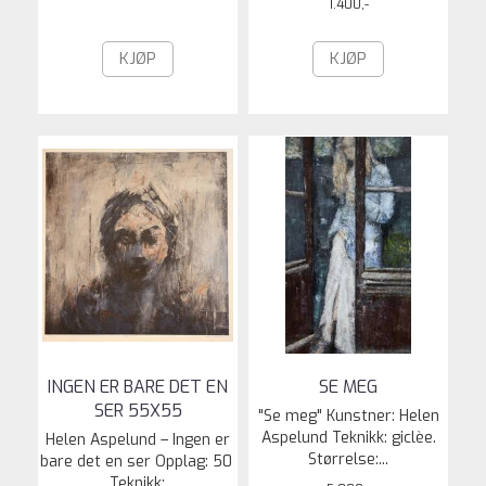
1.400,-
KJØP
KJØP
INGEN ER BARE DET EN
SE MEG
SER 55X55
"Se meg" Kunstner: Helen
Aspelund Teknikk: giclèe.
Helen Aspelund – Ingen er
Størrelse:...
bare det en ser Opplag: 50
Teknikk:...