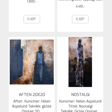
1.800,-
4.410,-
KJØP
KJØP
AFTEN 20X20
NOSTALGI
Aften Kunstner: Helen
Kunstner: Helen Aspelund
Aspelund Teknikk: giclèe
Tittel: Nostalgi
Opplag: 50...
Teknikk: Giclée Opplag:...