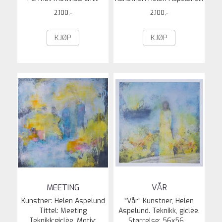
2.100,-
2.100,-
KJØP
KJØP
MEETING
VÅR
Kunstner: Helen Aspelund
"Vår" Kunstner, Helen
Tittel: Meeting
Aspelund. Teknikk, giclèe.
Teknikk:giclèe. Motiv:
Størrelse: 56x56....