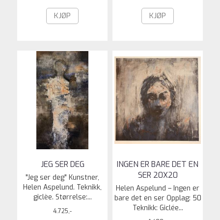
KJØP
KJØP
JEG SER DEG
INGEN ER BARE DET EN
SER 20X20
"Jeg ser deg" Kunstner,
Helen Aspelund. Teknikk,
Helen Aspelund – Ingen er
giclèe. Størrelse:...
bare det en ser Opplag: 50
Teknikk: Giclée...
4.725,-