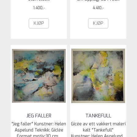
1.400,-
4.410,-
KJØP
KJØP
JEG FALLER
TANKEFULL
"Jeg faller" Kunstner: Helen
Gicée av ett vakkert maleri
Aspelund Teknikk: Giclèe
kalt "Tankefull"
Format motiv:30 cm...
Kunstner: Helen Aspelund...