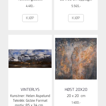
4.410,-
5.565,-
KJØP
KJØP
VINTERLYS
HØST 20X20
Kunstner: Helen Aspelund
20 x 20 cm
Teknikk: Giclèe Format
1.400,-
motiv: 85 x 34 cm...