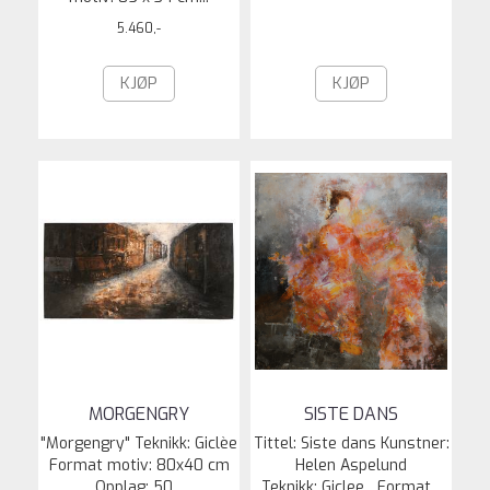
5.460,-
KJØP
KJØP
MORGENGRY
SISTE DANS
"Morgengry" Teknikk: Giclèe
Tittel: Siste dans Kunstner:
Format motiv: 80x40 cm
Helen Aspelund
Opplag: 50...
Teknikk: Giclee Format...