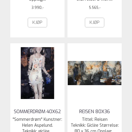
3.990,-
5.565,-
KJØP
KJØP
SOMMERDRØM 40X62
REISEN 80X36
"Sommerdrøm" Kunstner:
Tittel: Reisen
Helen Aspelund.
Teknikk: Giclèe Størrelse:
Teknikk: giclèe....
80 x 36 cm Opplag:...