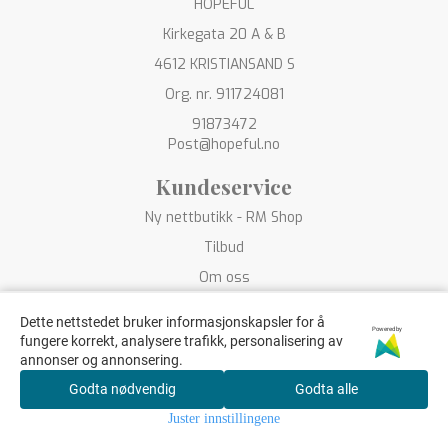
HOPEFUL
Kirkegata 20 A & B
4612 KRISTIANSAND S
Org. nr. 911724081
91873472
Post@hopeful.no
Kundeservice
Ny nettbutikk - RM Shop
Tilbud
Om oss
Kontakt oss
Dette nettstedet bruker informasjonskapsler for å
Powered by
Betaling
fungere korrekt, analysere trafikk, personalisering av
annonser og annonsering.
Personvern
Godta nødvendig
Godta alle
Salgsbetingelser
Juster innstillingene
Frakt og retur