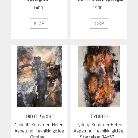
1.400,-
1.900,-
KJØP
KJØP
I DID IT 54X40
TYDELIG
"I did it" Kunstner: Helen
Tydelig Kunstner:Helen
Aspelund. Teknikk: giclèe
Aspelund. Teknikk: giclèe.
Opplag:...
Størrelse: 84x57....