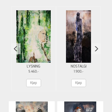
R
LYSNING
NOSTALGI
5.460,-
1.900,-
Kjøp
Kjøp