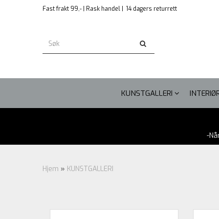
Fast frakt 99,- | Rask handel |
14 dagers returrett
KUNSTGALLERI
INTERIØ
-Nå
Hjem
»
KUNSTGALLERI