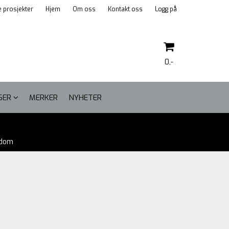
 prosjekter
Hjem
Om oss
Kontakt oss
Logg på
0,-
LSER
MERKER
NYHETER
Nullstill
gdom
Trykk ENTER for å søke