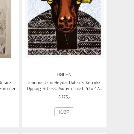
DØLEN
Desire
Jeannie Ozon Høydal Dølen Silketrykk
 kommer...
Opplag: 90 eks. Motivformat: 41 x 47...
5.775,-
KJØP