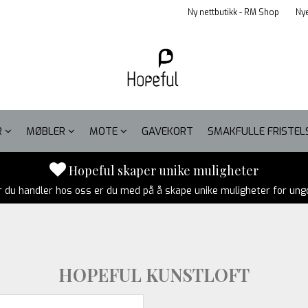
Ny nettbutikk - RM Shop
Nye
R
MØBLER
MOTE
GAVEKORT
SMAKFULLE FRISTE
Hopeful skaper unike muligheter
r du handler hos oss er du med på å skape unike muligheter for un
HOPEFUL KUNSTLOFT