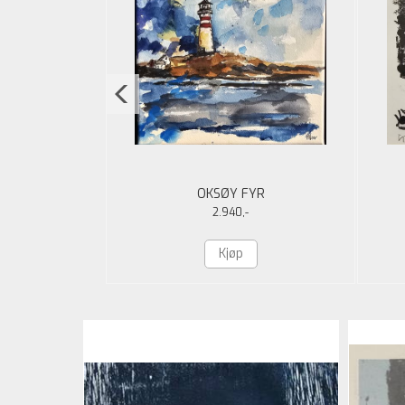
STEN
OKSØY FYR
2.940,-
Kjøp