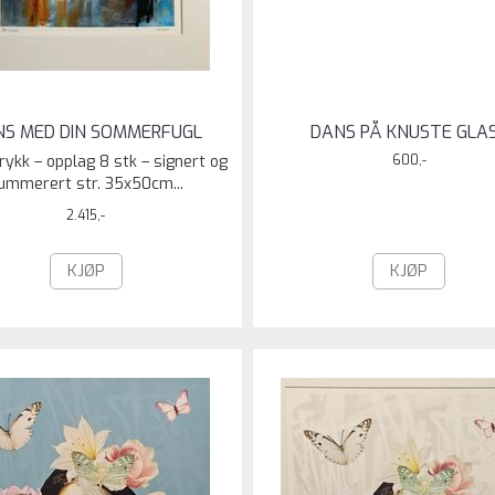
NS MED DIN SOMMERFUGL
DANS PÅ KNUSTE GLA
trykk – opplag 8 stk – signert og
600,-
ummerert str. 35x50cm...
2.415,-
KJØP
KJØP