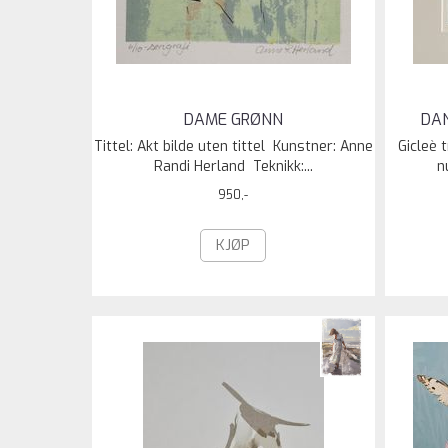
DAME GRØNN
DA
Tittel: Akt bilde uten tittel Kunstner: Anne
Gicleè 
Randi Herland Teknikk:...
n
950,-
KJØP