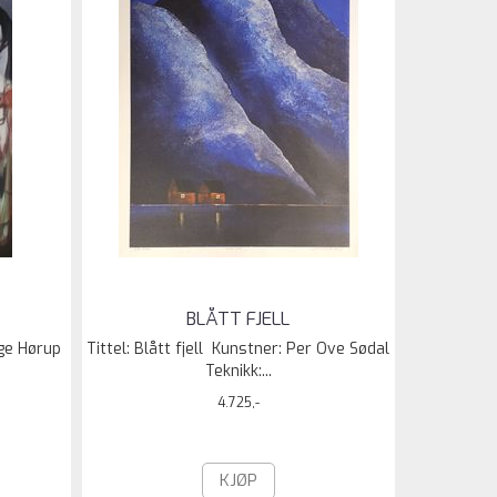
BLÅTT FJELL
nge Hørup
Tittel: Blått fjell Kunstner: Per Ove Sødal
Teknikk:...
4.725,-
KJØP