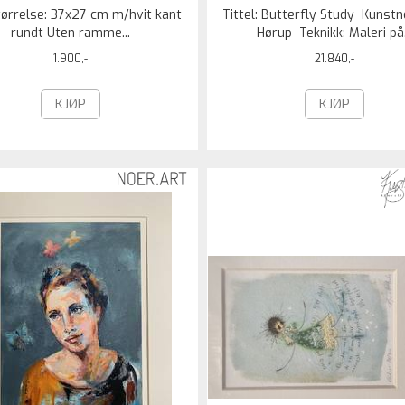
tørrelse: 37x27 cm m/hvit kant
Tittel: Butterfly Study Kunstn
rundt Uten ramme...
Hørup Teknikk: Maleri på.
1.900,-
21.840,-
KJØP
KJØP