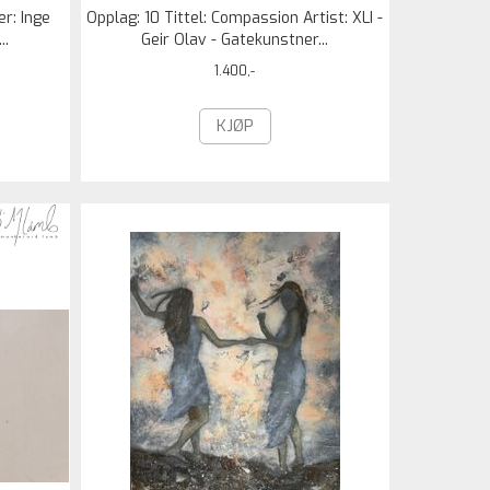
er: Inge
Opplag: 10 Tittel: Compassion Artist: XLI -
..
Geir Olav - Gatekunstner...
1.400,-
KJØP