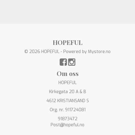
HOPEFUL
© 2026 HOPEFUL - Powered by
Mystore.no
Om oss
HOPEFUL
Kirkegata 20 A & B
4612 KRISTIANSAND S
Org. nr. 911724081
91873472
Post@hopeful.no