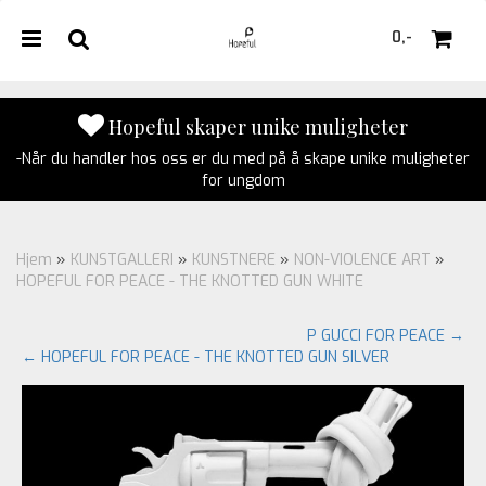
0,-
Hopeful skaper unike muligheter
-Når du handler hos oss er du med på å skape unike muligheter
Nullstill
for ungdom
Trykk ENTER for å søke
Hjem
»
KUNSTGALLERI
»
KUNSTNERE
»
NON-VIOLENCE ART
»
HOPEFUL FOR PEACE - THE KNOTTED GUN WHITE
P GUCCI FOR PEACE →
← HOPEFUL FOR PEACE - THE KNOTTED GUN SILVER