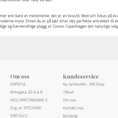
ed kvinner over hele verden.
er enn bare et motemerke; det er en livsstil. Med sitt fokus på kval
oderne mote. Enten du er på jakt etter det perfekte antrekket til e
lige og bærekraftige plagg, er Coster Copenhagen det naturlige valg
Om oss
Kundeservice
HOPEFUL
Ny nettbutikk - RM Shop
Kirkegata 20 A & B
Tilbud
4612 KRISTIANSAND S
Om oss
Org. nr. 911724081
Kontakt oss
91873472
Betaling