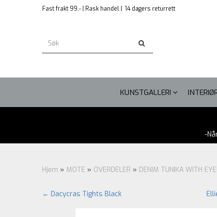
Fast frakt 99,- | Rask handel |
14 dagers returrett
KUNSTGALLERI
INTERIØ
-Nå
Hjem
»
MOTE
»
OVERDELER
»
DENIM TUNIKA WITH EY
← Dacycras Tights Black
Ell