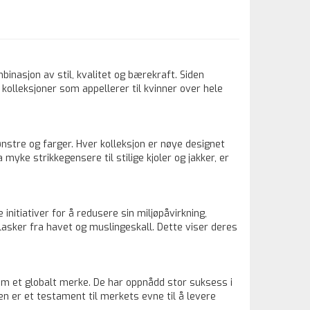
asjon av stil, kvalitet og bærekraft. Siden
kolleksjoner som appellerer til kvinner over hele
stre og farger. Hver kolleksjon er nøye designet
myke strikkegensere til stilige kjoler og jakker, er
nitiativer for å redusere sin miljøpåvirkning,
flasker fra havet og muslingeskall. Dette viser deres
om et globalt merke. De har oppnådd stor suksess i
n er et testament til merkets evne til å levere