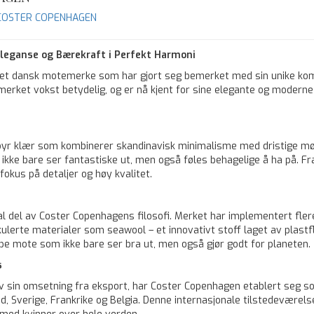
ra COSTER COPENHAGEN
leganse og Bærekraft i Perfekt Harmoni
et dansk motemerke som har gjort seg bemerket med sin unike kombin
merket vokst betydelig, og er nå kjent for sine elegante og moderne 
byr klær som kombinerer skandinavisk minimalisme med dristige møn
 ikke bare ser fantastiske ut, men også føles behagelige å ha på. Fra 
fokus på detaljer og høy kvalitet.
 del av Coster Copenhagens filosofi. Merket har implementert flere i
rkulerte materialer som seawool – et innovativt stoff laget av plast
e mote som ikke bare ser bra ut, men også gjør godt for planeten.
s
v sin omsetning fra eksport, har Coster Copenhagen etablert seg s
 Sverige, Frankrike og Belgia. Denne internasjonale tilstedeværelse