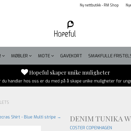
Ny nettbutikk - RM Shop
Nye
R
MØBLER
MOTE
GAVEKORT
SMAKFULLE FRISTE
Hopeful skaper unike muligheter
r du handler hos oss er du med på å skape unike muligheter for un
ELETS
DENIM TUNIKA W
iecras Shirt - Blue Multi stripe →
COSTER COPENHAGEN