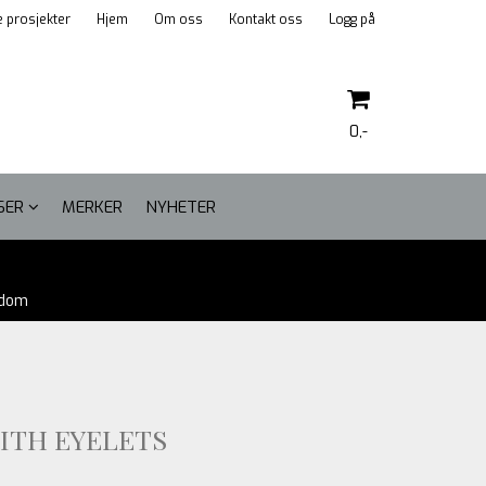
 prosjekter
Hjem
Om oss
Kontakt oss
Logg på
0,-
LSER
MERKER
NYHETER
Nullstill
gdom
Trykk ENTER for å søke
ITH EYELETS