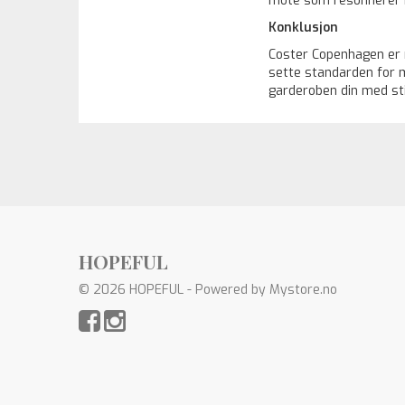
mote som resonnerer m
Konklusjon
Coster Copenhagen er m
sette standarden for m
garderoben din med sti
HOPEFUL
© 2026 HOPEFUL - Powered by
Mystore.no