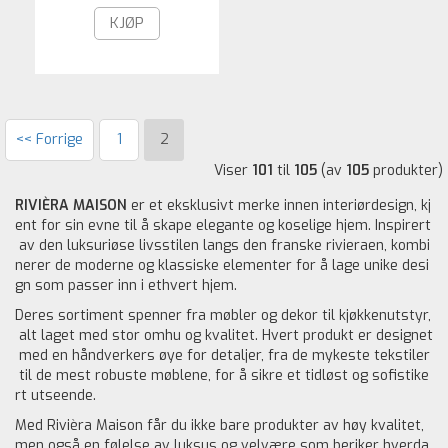
KJØP
<< Forrige
1
2
Viser
101
til
105
(av
105
produkter)
RIVIÈRA MAISON
er et eksklusivt merke innen interiørdesign, kj
ent for sin evne til å skape elegante og koselige hjem. Inspirert
av den luksuriøse livsstilen langs den franske rivieraen, kombi
nerer de moderne og klassiske elementer for å lage unike desi
gn som passer inn i ethvert hjem.
Deres sortiment spenner fra møbler og dekor til kjøkkenutstyr,
alt laget med stor omhu og kvalitet. Hvert produkt er designet
med en håndverkers øye for detaljer, fra de mykeste tekstiler
til de mest robuste møblene, for å sikre et tidløst og sofistike
rt utseende.
Med Rivièra Maison får du ikke bare produkter av høy kvalitet,
men også en følelse av luksus og velvære som beriker hverda