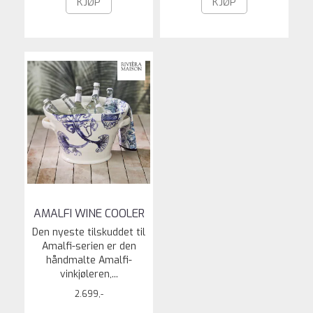
KJØP
KJØP
AMALFI WINE COOLER
Den nyeste tilskuddet til
Amalfi-serien er den
håndmalte Amalfi-
vinkjøleren,...
2.699,-