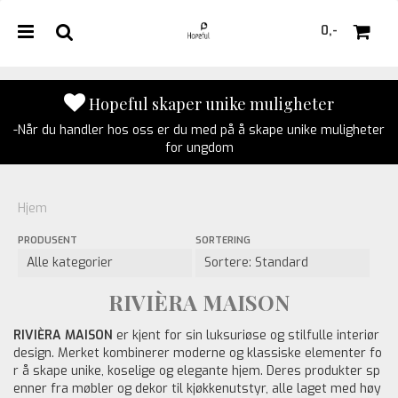
0,-
Hopeful skaper unike muligheter
-Når du handler hos oss er du med på å skape unike muligheter
Nullstill
for ungdom
Trykk ENTER for å søke
Hjem
PRODUSENT
SORTERING
RIVIÈRA MAISON
RIVIÈRA MAISON
er kjent for sin luksuriøse og stilfulle interiør
design. Merket kombinerer moderne og klassiske elementer fo
r å skape unike, koselige og elegante hjem. Deres produkter sp
enner fra møbler og dekor til kjøkkenutstyr, alle laget med høy